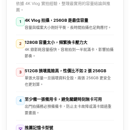
依據 4K Vlog 實拍經驗，整理最實用的容量結論與推
薦。
4K Vlog 拍攝，256GB 是最佳容量
1
容量與檔案大小剛好平衡，長時間拍攝也足夠應付。
128GB 容量太小，頻繁換卡壓力大
2
4K 錄影耗容量極快，容易拍到一半就滿卡，影響拍攝
節奏。
512GB 損壞風險高，性價比不如 2 張 256GB
3
單張大容量一旦損壞資料全毀，兩張 256GB 更安全
也更划算。
至少備一張備用卡，避免關鍵時刻無卡可用
4
出門拍攝務必預備備卡，防止主卡故障或滿卡錯過重
要畫面。
推薦記憶卡型號
💡