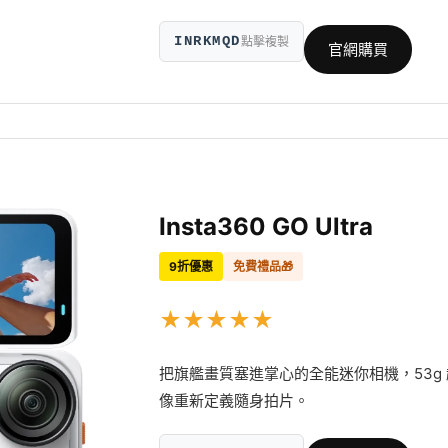
INRKMQD
點擊複製
官網購買
Insta360 GO Ultra
9折優惠
免費禮品🎁
★
★
★
★
★
把旗艦畫質塞進掌心的全能迷你相機，53g
像重新定義隨身拍片。