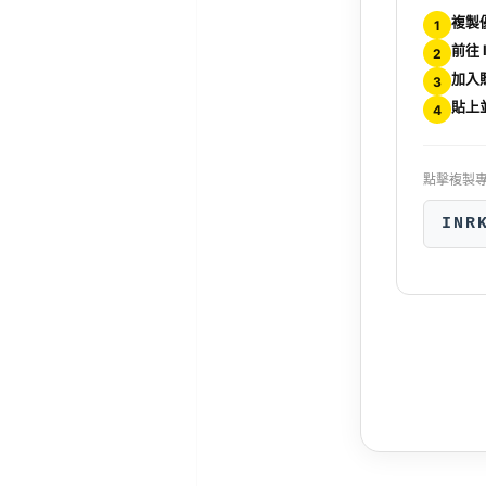
複製
1
前往 
2
加入
3
貼上
4
點擊複製
INR