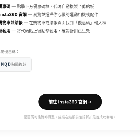
優惠碼
— 點擊下方優惠碼框，代碼自動複製至剪貼板
Insta360 官網
— 瀏覽並選擇你心儀的運動相機或配件
購物車並結帳
— 在購物車或結帳頁面找到「優惠碼」輸入框
並套用
— 將代碼貼上後點擊套用，確認折扣已生效
專屬優惠碼：
KMQD
點擊複製
前往 Insta360 官網 →
優惠碼可能隨時調整，建議在結帳前確認折扣是否成功套用。