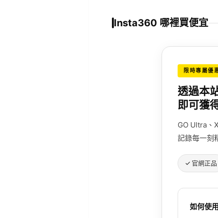
Insta360 哪裡買便宜
限時專屬優
透過本站
即可獲得
GO Ultr
記錄每一刻
✓ 官網正品
如何使