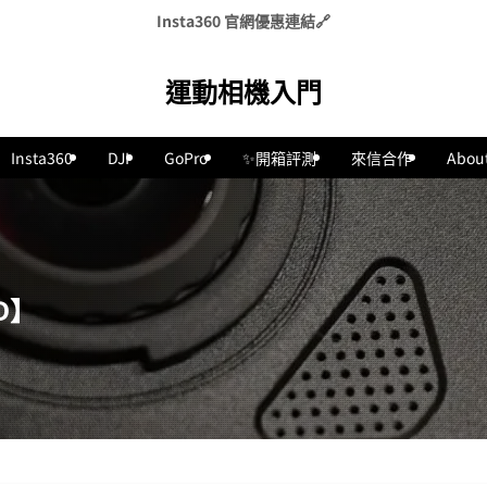
Insta360 官網優惠連結🔗
運動相機入門
Insta360
DJI
GoPro
✨開箱評測
來信合作
Abou
D】