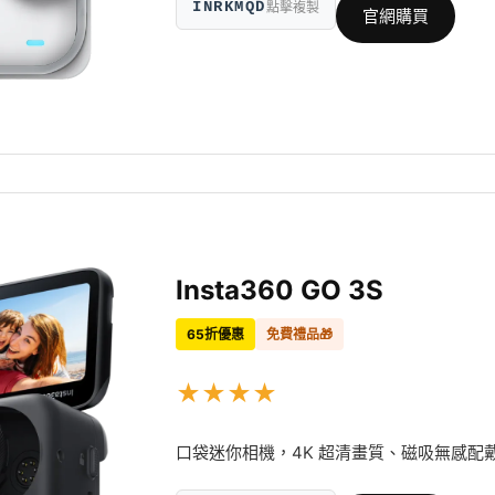
INRKMQD
點擊複製
官網購買
Insta360 GO 3S
65折優惠
免費禮品🎁
★
★
★
★
口袋迷你相機，4K 超清畫質、磁吸無感配