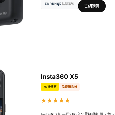
INRKMQD
點擊複製
官網購買
Insta360 X5
75折優惠
免費禮品🎁
★
★
★
★
★
Insta360 新一代360度全景運動相機，