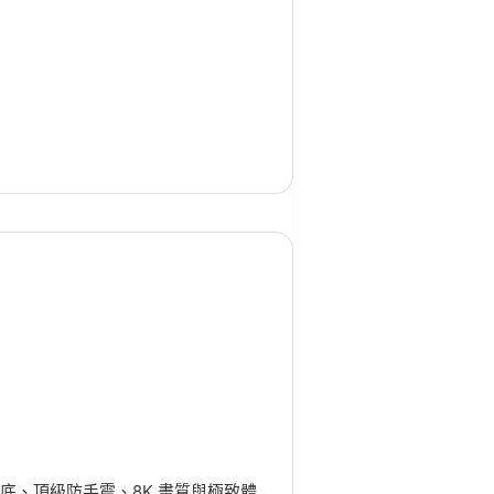
雙大底、頂級防手震、8K 畫質與極致體