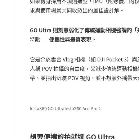
如果機身採用不規則造型，IMU（陀螺儀）的
求與使用場景共同收斂出的最佳設計解。
GO Ultra 則刻意弱化了傳統運動相機強調
特點——
便攜性
與
畫質表現
。
它是介於雲台 Vlog 相機（如 DJI Pocket
人稱 POV 拍攝的自由度，又減少傳統運動
帶、並拍出沉浸 POV 視角，並不想額外攜帶大量
Insta360 GO Ultra
Insta360 Ace Pro 2
想要便攜旅拍就選 GO Ultra