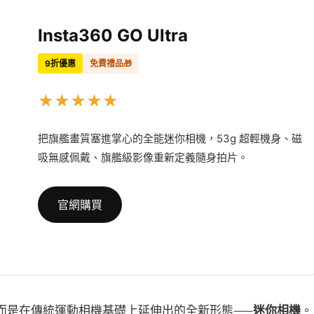
Insta360 GO Ultra
9折優惠
免費禮品🎁
★
★
★
★
★
把旗艦畫質塞進掌心的全能迷你相機，53g 超輕機身、磁
吸無感佩戴、旗艦級影像重新定義隨身拍片。
官網購買
機，而是在傳統運動相機基礎上延伸出的全新形態——
迷你相機
。