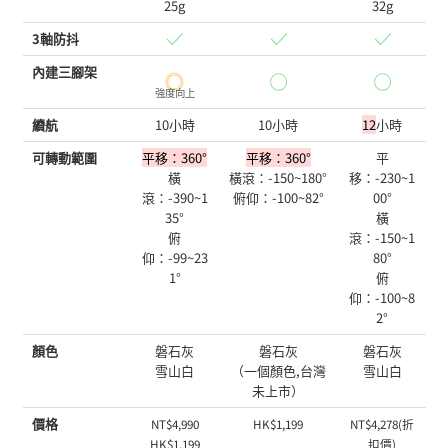
25g
32g
3軸防抖
內建三腳架
強度向上
續航
10小時
10小時
12
小時
可轉動範圍
平移：360°
平移
：360°
平
橫
橫滾：-150~180°
移：-230~1
滾：-390~1
俯仰：-100~82°
00°
35°
橫
俯
滾：-150~1
仰：-99~23
80°
1°
俯
仰：-100~8
2°
顏色
磐石灰
磐石灰
磐石灰
雪山白
（一個顏色,台灣
雪山白
未上市）
價格
NT$4,990
HK$1,199
NT$4,278(折
HK$1,199
扣價)